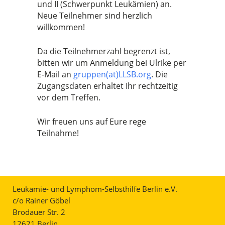
und II (Schwerpunkt Leukämien) an.
Neue Teilnehmer sind herzlich
willkommen!
Da die Teilnehmerzahl begrenzt ist,
bitten wir um Anmeldung bei Ulrike per
E-Mail an
gruppen(at)LLSB.org
. Die
Zugangsdaten erhaltet Ihr rechtzeitig
vor dem Treffen.
Wir freuen uns auf Eure rege
Teilnahme!
Leukämie- und Lymphom-Selbsthilfe Berlin e.V.
c/o Rainer Göbel
Brodauer Str. 2
12621 Berlin