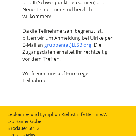
und II (Schwerpunkt Leukämien) an.
Neue Teilnehmer sind herzlich
willkommen!
Da die Teilnehmerzahl begrenzt ist,
bitten wir um Anmeldung bei Ulrike per
E-Mail an
gruppen(at)LLSB.org
. Die
Zugangsdaten erhaltet Ihr rechtzeitig
vor dem Treffen.
Wir freuen uns auf Eure rege
Teilnahme!
Leukämie- und Lymphom-Selbsthilfe Berlin e.V.
c/o Rainer Göbel
Brodauer Str. 2
12621 Berlin