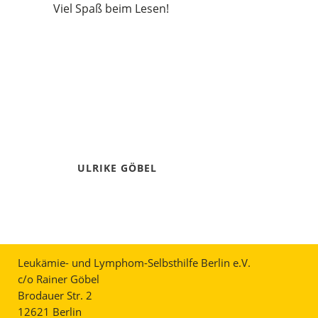
Viel Spaß beim Lesen!
ULRIKE GÖBEL
Leukämie- und Lymphom-Selbsthilfe Berlin e.V.
c/o Rainer Göbel
Brodauer Str. 2
12621 Berlin