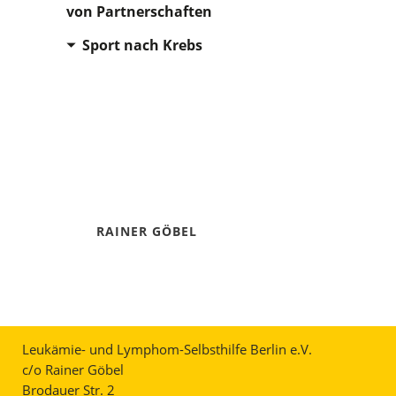
von Partnerschaften
Sport nach Krebs
RAINER GÖBEL
Leukämie- und Lymphom-Selbsthilfe Berlin e.V.
c/o Rainer Göbel
Brodauer Str. 2