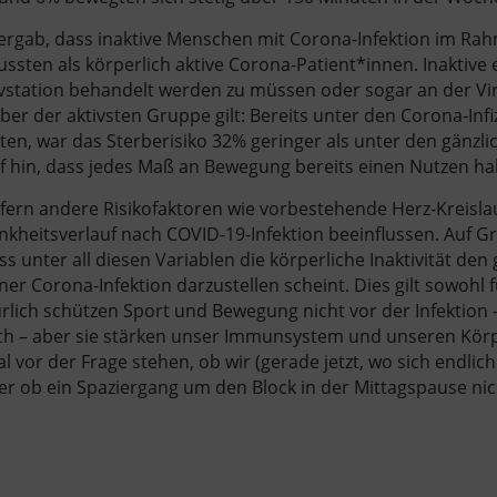
ergab, dass inaktive Menschen mit Corona-Infektion im Rah
sten als körperlich aktive Corona-Patient*innen. Inaktive
sivstation behandelt werden zu müssen oder sogar an der Vir
über der aktivsten Gruppe gilt: Bereits unter den Corona-Infi
n, war das Sterberisiko 32% geringer als unter den gänzlic
f hin, dass jedes Maß an Bewegung bereits einen Nutzen h
fern andere Risikofaktoren wie vorbestehende Herz-Kreislau
heitsverlauf nach COVID-19-Infektion beeinflussen. Auf 
 unter all diesen Variablen die körperliche Inaktivität den
iner Corona-Infektion darzustellen scheint. Dies gilt sowo
ich schützen Sport und Bewegung nicht vor der Infektion – 
– aber sie stärken unser Immunsystem und unseren Körper
 vor der Frage stehen, ob wir (gerade jetzt, wo sich endlic
r ob ein Spaziergang um den Block in der Mittagspause nic