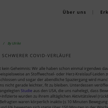
Über uns
Er
By
Ulrike
 SCHWERER COVID-VERLÄUFE
t kein Geheimnis: Wir alle haben schon einmal irgendwo da
, beispielsweise an Stoffwechsel- oder Herz-Kreislauf-Leiden 
schlossen und sogar der abendliche Spaziergang wird man
 nicht gerade leichter, fit zu bleiben. Unterdessen veröffe
 angelegten
Studie
aus den USA, die uns nahelegt, dass Bew
-Infizierte wurden zu ihrem alltäglichen Aktivitätslevel (rüc
r Befragten waren körperlich inaktiv (≤ 10 Minuten Bewegun
nd 6% bewegten sich stetig über 150 Minuten in der Woch