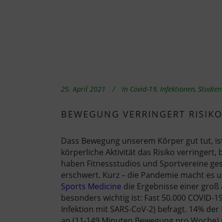
25. April 2021
In
Covid-19
,
Infektionen
,
Studien
BEWEGUNG VERRINGERT RISIKO
Dass Bewegung unserem Körper gut tut, is
körperliche Aktivität das Risiko verringert
haben Fitnessstudios und Sportvereine ge
erschwert. Kurz – die Pandemie macht es uns
Sports Medicine
die Ergebnisse einer groß
besonders wichtig ist: Fast 50.000 COVID-19
Infektion mit SARS-CoV-2) befragt. 14% de
an (11-149 Minuten Bewegung pro Woche) u