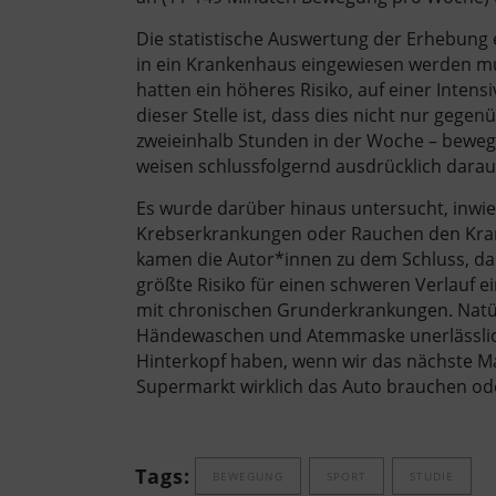
Die statistische Auswertung der Erhebung 
in ein Krankenhaus eingewiesen werden mus
hatten ein höheres Risiko, auf einer Inten
dieser Stelle ist, dass dies nicht nur gegen
zweieinhalb Stunden in der Woche – bewegte
weisen schlussfolgernd ausdrücklich darau
Es wurde darüber hinaus untersucht, inwie
Krebserkrankungen oder Rauchen den Krank
kamen die Autor*innen zu dem Schluss, dass
größte Risiko für einen schweren Verlauf e
mit chronischen Grunderkrankungen. Natürl
Händewaschen und Atemmaske unerlässlich 
Hinterkopf haben, wenn wir das nächste Mal
Supermarkt wirklich das Auto brauchen ode
Tags:
BEWEGUNG
SPORT
STUDIE