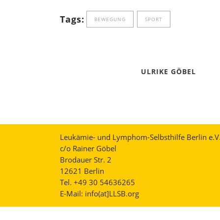
Tags:
BEWEGUNG
SPORT
ULRIKE GÖBEL
Leukämie- und Lymphom-Selbsthilfe Berlin e.V
c/o Rainer Göbel
Brodauer Str. 2
12621 Berlin
Tel. +49 30 54636265
E-Mail:
info(at]LLSB.org