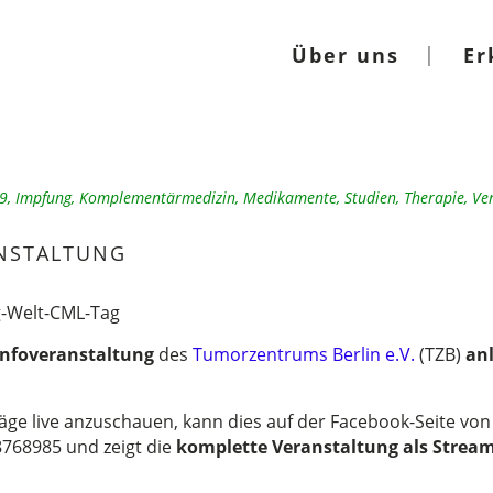
Über uns
Er
19
,
Impfung
,
Komplementärmedizin
,
Medikamente
,
Studien
,
Therapie
,
Ve
NSTALTUNG
Infoveranstaltung
des
Tumorzentrums Berlin e.V.
(TZB)
anl
träge live anzuschauen, kann dies auf der Facebook-Seite v
768985 und zeigt die
komplette Veranstaltung als Strea