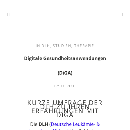
IN
DLH
,
STUDIEN
,
THERAPIE
Digitale Gesundheitsanwendungen
(DiGA)
BY
ULRIKE
KURZE UMFRAGE DER
DLH ZU IHREN
ERFAHRUNGEN MIT
DIGA
Die
DLH
(
Deutsche Leukämie- &