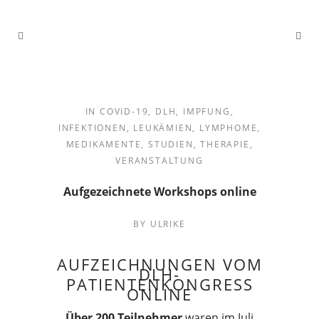
IN
COVID-19
,
DLH
,
IMPFUNG
,
INFEKTIONEN
,
LEUKÄMIEN
,
LYMPHOME
,
MEDIKAMENTE
,
STUDIEN
,
THERAPIE
,
VERANSTALTUNG
Aufgezeichnete Workshops online
BY
ULRIKE
AUFZEICHNUNGEN VOM
DLH-
PATIENTENKONGRESS
ONLINE
Über 200 Teilnehmer
waren im Juli