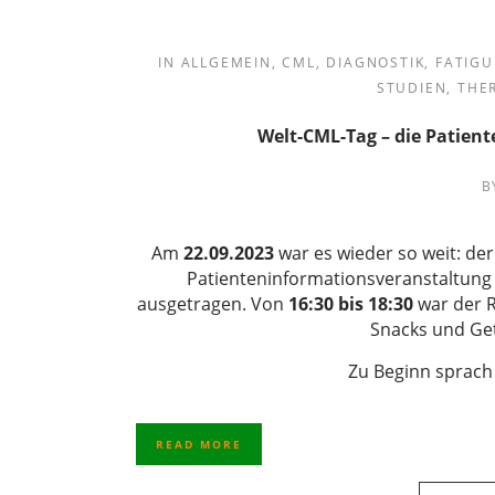
IN
ALLGEMEIN
,
CML
,
DIAGNOSTIK
,
FATIGU
STUDIEN
,
THE
Welt-CML-Tag – die Patien
B
Am
22.09
.2023
war es wieder so weit: de
Patienteninformationsveranstaltung 
ausgetragen. Von
16:30 bis 18:30
war der R
Snacks und Get
Zu Beginn sprach 
READ MORE