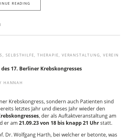
INUE READING
3
S
,
SELBSTHILFE
,
THERAPIE
,
VERANSTALTUNG
,
VEREIN
des 17. Berliner Krebskongresses
Y
HANNAH
liner Krebskongress, sondern auch Patienten sind
reits letztes Jahr und dieses Jahr wieder den
Krebskongresses
, der als Auftaktveranstaltung am
nd er am
21.09.23 von 18 bis knapp 21 Uhr
statt.
f. Dr. Wolfgang Harth, bei welcher er betonte, was