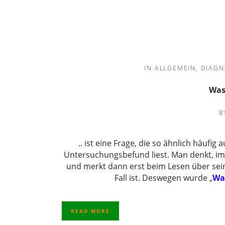
IN
ALLGEMEIN
,
DIAGN
Was
B
.. ist eine Frage, die so ähnlich häuf
Untersuchungsbefund liest. Man denkt, im
und merkt dann erst beim Lesen über seine
Fall ist. Deswegen wurde „
Was
READ MORE