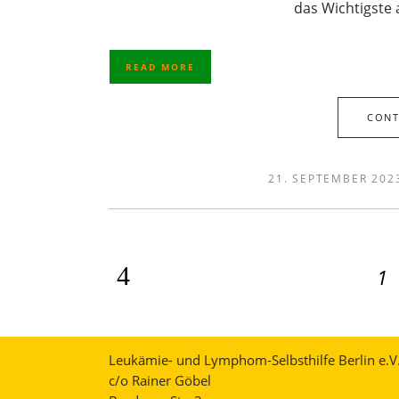
das Wichtigste 
READ MORE
CONT
21. SEPTEMBER 202
1
Leukämie- und Lymphom-Selbsthilfe Berlin e.V
c/o Rainer Göbel