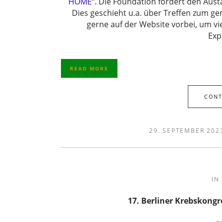
HOME
“. Die Foundation fördert den Au
Dies geschieht u.a. über Treffen zum 
gerne auf der Website vorbei, um vi
Exp
READ MORE
CONT
29. SEPTEMBER 202
IN
17. Berliner Krebskon