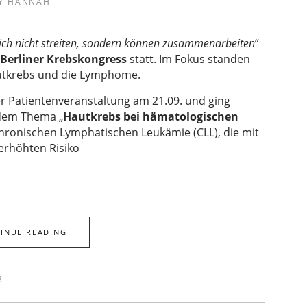
Y
HANNAH
sich nicht streiten, sondern können zusammenarbeiten
“
 Berliner Krebskongress
statt. Im Fokus standen
autkrebs und die Lymphome.
r Patientenveranstaltung am 21.09. und ging
 dem Thema „
Hautkrebs bei hämatologischen
 Chronischen Lymphatischen Leukämie (CLL), die mit
erhöhten Risiko
INUE READING
3