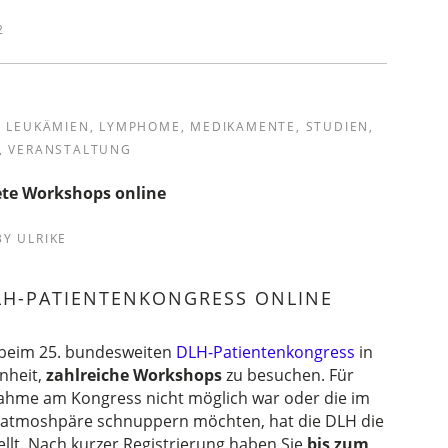
2
,
LEUKÄMIEN
,
LYMPHOME
,
MEDIKAMENTE
,
STUDIEN
,
,
VERANSTALTUNG
ete Workshops online
BY
ULRIKE
H-PATIENTENKONGRESS ONLINE
 beim 25. bundesweiten
DLH-Patientenkongress
in
nheit,
zahlreiche Workshops
zu besuchen. Für
nahme am Kongress nicht möglich war oder die im
satmoshpäre schnuppern möchten, hat die DLH die
llt. Nach kurzer Registrierung haben Sie
bis zum