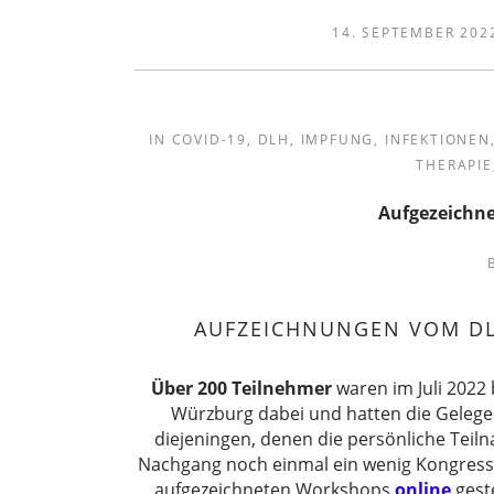
14. SEPTEMBER 202
IN
COVID-19
,
DLH
,
IMPFUNG
,
INFEKTIONEN
THERAPIE
Aufgezeichn
AUFZEICHNUNGEN VOM DL
Über 200 Teilnehmer
waren im Juli 2022
Würzburg dabei und hatten die Gelege
diejeningen, denen die persönliche Teil
Nachgang noch einmal ein wenig Kongres
aufgezeichneten Workshops
online
geste