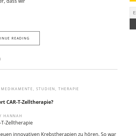
er, dass wir
INUE READING
3
,
MEDIKAMENTE
,
STUDIEN
,
THERAPIE
rt CAR-T-Zelltherapie?
Y
HANNAH
neuen innovativen Krebstherapien zu hören. So war