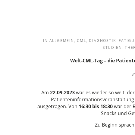
IN
ALLGEMEIN
,
CML
,
DIAGNOSTIK
,
FATIGU
STUDIEN
,
THE
Welt-CML-Tag – die Patien
B
Am
22.09
.2023
war es wieder so weit: de
Patienteninformationsveranstaltung 
ausgetragen. Von
16:30 bis 18:30
war der R
Snacks und Get
Zu Beginn sprach 