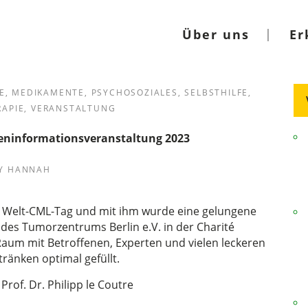
Über uns
Er
E
,
MEDIKAMENTE
,
PSYCHOSOZIALES
,
SELBSTHILFE
,
RAPIE
,
VERANSTALTUNG
teninformationsveranstaltung 2023
Y
HANNAH
r Welt-CML-Tag und mit ihm wurde eine gelungene
des Tumorzentrums Berlin e.V. in der Charité
aum mit Betroffenen, Experten und vielen leckeren
ränken optimal gefüllt.
Prof. Dr. Philipp le Coutre